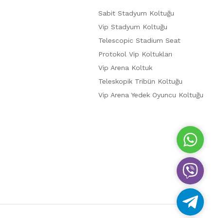
Sabit Stadyum Koltuğu
Vip Stadyum Koltuğu
Telescopic Stadium Seat
Protokol Vip Koltukları
Vip Arena Koltuk
Teleskopik Tribün Koltuğu
Vip Arena Yedek Oyuncu Koltuğu
W
h
a
V
t
i
s
b
A
T
e
p
e
r
p