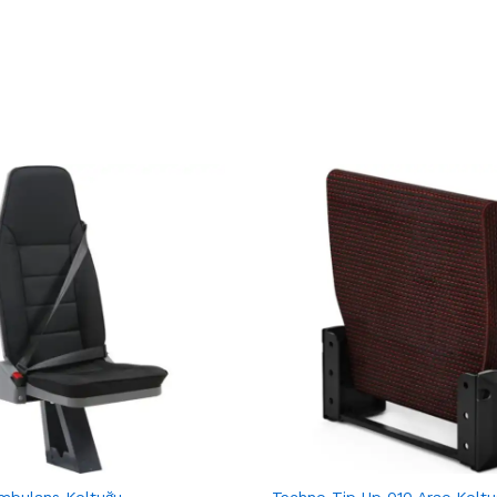
mbulans Koltuğu
Techno Tip Up 010 Araç Koltu