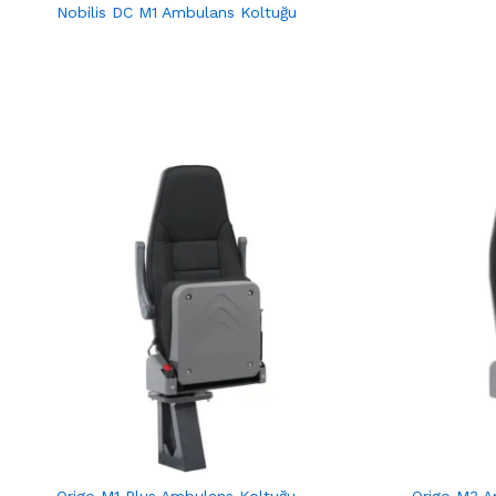
Nobilis DC M1 Ambulans Koltuğu
Origo M1 Plus Ambulans Koltuğu
Origo M3 A