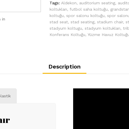
Tags:
Aldekon
,
auditorium seating
,
audit
koltukları
,
futbol saha koltuğu
,
grandsta
koltuğu
,
spor salonu koltuğu
,
spor salonu
 in
stad seat
,
stad seating
,
stadium chair
,
s
stadyum koltugu
,
stadyum koltukları
,
tri
Konferans Koltuğu
,
Yüzme Havuz Koltuğ
Description
lastik
nır