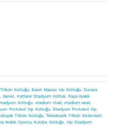
 Tribün Koltuğu
,
Basın Masası Vip Koltuğu
,
Duvara
u
,
Genel
,
Katlanır Stadyum Koltuk
,
Raya Ayaklı
Stadyum Koltuğu
,
stadium chair
,
stadium seat
,
yum Protokol Vip Koltuğu
,
Stadyum Protokol Vip
eskopik Tribün Koltuğu
,
Teleskopik Tribün Sistemleri
,
na Yedek Oyuncu Kulübe Koltuğu
,
Vip Stadyum