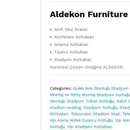
Aldekon Furniture
Amfi Okul Sıraları
Konferans Koltukları
Sinema Koltukları
Tiyatro Koltukları
Stadyum Koltukları
Kurumsal Çözüm Ortağınız ALDEKON.
Categories:
Ayaklı Yere Montajlı Stadyum
Montaj ve Rıhta Montaj Stadyum Koltuğ
Montajlı Stadyum Tribün Koltuğu
,
Sabit 
stadium seating
,
Stadyum Koltuğu
,
Stad
Koltukları
,
Telescopic Stadium Seat
,
Tel
Vip Arena Yedek Oyuncu Koltuğu
,
Vip Are
Koltuğu
,
Vip Stadyum Koltukları