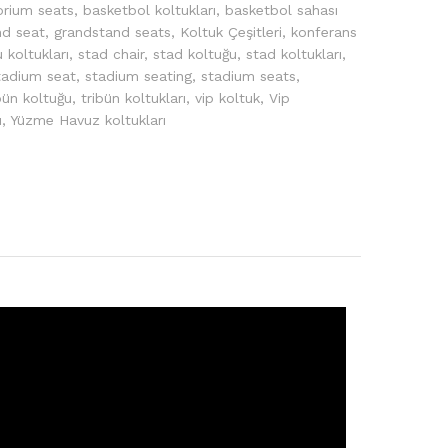
orium seats
,
basketbol koltukları
,
basketbol sahası
nd seat
,
grandstand seats
,
Koltuk Çeşitleri
,
konferans
 koltukları
,
stad chair
,
stad koltuğu
,
stad koltukları
,
tadium seat
,
stadium seating
,
stadium seats
,
bün koltuğu
,
tribün koltukları
,
vip koltuk
,
Vip
u
,
Yüzme Havuz koltukları