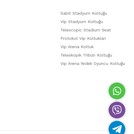
Sabit Stadyum Koltuğu
Vip Stadyum Koltuğu
Telescopic Stadium Seat
Protokol Vip Koltukları
Vip Arena Koltuk
Teleskopik Tribün Koltuğu
Vip Arena Yedek Oyuncu Koltuğu
W
h
a
V
t
i
s
b
A
T
e
p
e