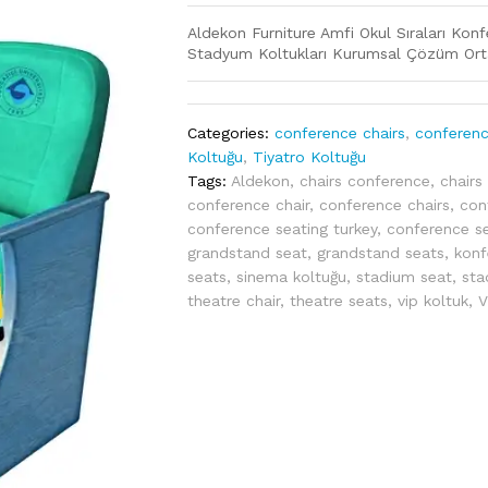
Aldekon Furniture Amfi Okul Sıraları Konf
Stadyum Koltukları Kurumsal Çözüm Ort
Categories:
conference chairs
,
conferenc
Koltuğu
,
Tiyatro Koltuğu
Tags:
Aldekon
,
chairs conference
,
chairs
conference chair
,
conference chairs
,
con
conference seating turkey
,
conference s
grandstand seat
,
grandstand seats
,
konf
seats
,
sinema koltuğu
,
stadium seat
,
sta
theatre chair
,
theatre seats
,
vip koltuk
,
V