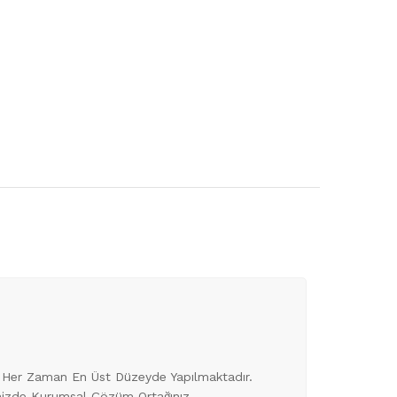
eri Her Zaman En Üst Düzeyde Yapılmaktadır.
inizde Kurumsal Çözüm Ortağınız