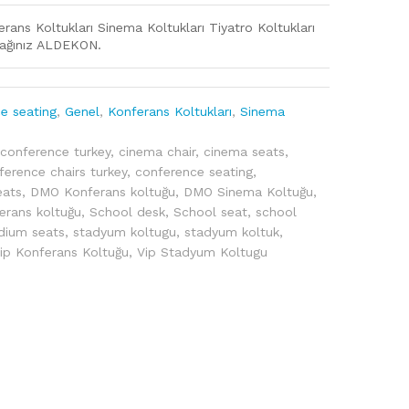
erans Koltukları Sinema Koltukları Tiyatro Koltukları
ağınız ALDEKON.
e seating
,
Genel
,
Konferans Koltukları
,
Sinema
 conference turkey
,
cinema chair
,
cinema seats
,
ference chairs turkey
,
conference seating
,
eats
,
DMO Konferans koltuğu
,
DMO Sinema Koltuğu
,
erans koltuğu
,
School desk
,
School seat
,
school
dium seats
,
stadyum koltugu
,
stadyum koltuk
,
ip Konferans Koltuğu
,
Vip Stadyum Koltugu