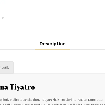
 in
Description
lastik
ma Tiyatro
leri, Kalite Standartları, Dayanıklılık Testleri ile Kalite Kontroll
 Öncelik Olarak Benimsedik. Tüm Koltuk ve Amfi Okul Sıra Projeler