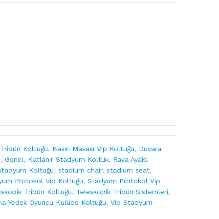
 Tribün Koltuğu
,
Basın Masası Vip Koltuğu
,
Duvara
u
,
Genel
,
Katlanır Stadyum Koltuk
,
Raya Ayaklı
Stadyum Koltuğu
,
stadium chair
,
stadium seat
,
yum Protokol Vip Koltuğu
,
Stadyum Protokol Vip
eskopik Tribün Koltuğu
,
Teleskopik Tribün Sistemleri
,
na Yedek Oyuncu Kulübe Koltuğu
,
Vip Stadyum