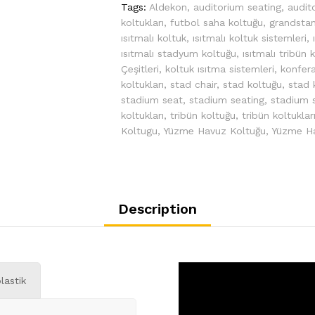
Tags:
Aldekon
,
auditorium seating
,
audit
koltukları
,
futbol saha koltuğu
,
grandsta
ısıtmalı koltuk
,
ısıtmalı koltuk sistemleri
,
ısıtmalı stadyum koltuğu
,
ısıtmalı tribün 
Çeşitleri
,
koltuk ısıtma sistemleri
,
konfer
koltukları
,
stad chair
,
stad koltuğu
,
stad 
stadium seat
,
stadium seating
,
stadium 
koltukları
,
tribün koltuğu
,
tribün koltuklar
Koltugu
,
Yüzme Havuz Koltuğu
,
Yüzme Ha
Description
lastik