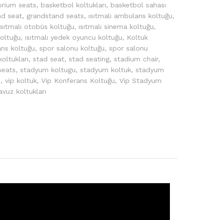
orium seats
,
basketbol koltukları
,
basketbol sahası
nd seat
,
grandstand seats
,
ısıtmalı ambulans koltuğu
,
ısıtmalı otobüs koltuğu
,
ısıtmalı sinema koltuğu
,
koltuğu
,
ısıtmalı yedek oyuncu koltuğu
,
Koltuk
ans koltuğu
,
spor salonu koltuğu
,
spor salonu
koltukları
,
stad seat
,
stad seating
,
stadium chair
,
seats
,
stadyum koltugu
,
stadyum koltuk
,
stadyum
ı
,
vip koltuk
,
Vip Konferans Koltuğu
,
Vip Stadyum
vuz koltukları