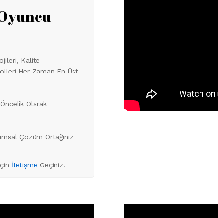
 Oyuncu
ileri, Kalite
trolleri Her Zaman En Üst
Öncelik Olarak
rumsal Çözüm Ortağınız
İçin
İletişme
Geçiniz.