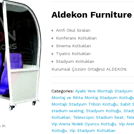
Aldekon Furniture
Amfi Okul Sıraları
Konferans Koltukları
Sinema Koltukları
Tiyatro Koltukları
Stadyum Koltukları
Kurumsal Çözüm Ortağınız ALDEKON.
Categories:
Ayaklı Yere Montajlı Stadyum
Montaj ve Rıhta Montaj Stadyum Koltuğ
Montajlı Stadyum Tribün Koltuğu
,
Sabit 
stadium seating
,
Stadyum Koltuğu
,
Stad
Koltukları
,
Telescopic Stadium Seat
,
Tel
Vip Arena Yedek Oyuncu Koltuğu
,
Vip Are
 in
Koltuğu
,
Vip Stadyum Koltukları