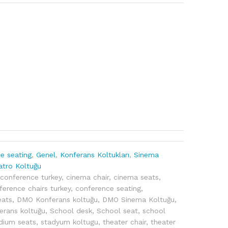
e seating
,
Genel
,
Konferans Koltukları
,
Sinema
atro Koltuğu
 conference turkey
,
cinema chair
,
cinema seats
,
ference chairs turkey
,
conference seating
,
eats
,
DMO Konferans koltuğu
,
DMO Sinema Koltuğu
,
erans koltuğu
,
School desk
,
School seat
,
school
dium seats
,
stadyum koltugu
,
theater chair
,
theater