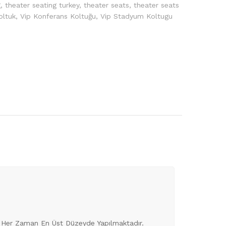
g
,
theater seating turkey
,
theater seats
,
theater seats
oltuk
,
Vip Konferans Koltuğu
,
Vip Stadyum Koltugu
eri Her Zaman En Üst Düzeyde Yapılmaktadır.