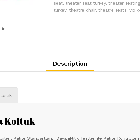
seat
,
theater seat turkey
,
theater seatin
turkey
,
theatre chair
,
theatre seats
,
vip k
 in
Description
lastik
 Koltuk
leri, Kalite Standartları, Dayanıklılık Testleri ile Kalite Kontroll