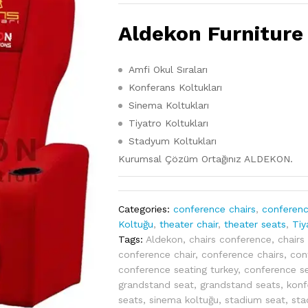
Aldekon Furniture
Amfi Okul Sıraları
Konferans Koltukları
Sinema Koltukları
Tiyatro Koltukları
Stadyum Koltukları
Kurumsal Çözüm Ortağınız ALDEKON.
Categories:
conference chairs
,
conferenc
Koltuğu
,
theater chair
,
theater seats
,
Tiy
Tags:
Aldekon
,
chairs conference
,
chairs
conference chair
,
conference chairs
,
con
conference seating turkey
,
conference s
grandstand seat
,
grandstand seats
,
konf
seats
,
sinema koltuğu
,
stadium seat
,
sta