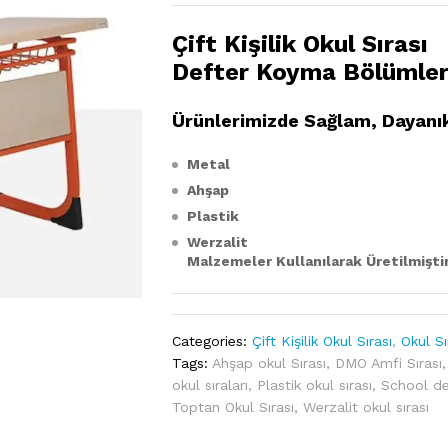
Çift Kişilik Okul Sırası
Defter Koyma Bölümler
Ürünlerimizde Sağlam, Dayanı
Metal
Ahşap
Plastik
Werzalit
Malzemeler Kullanılarak Üretilmiştir
Categories:
Çift Kişilik Okul Sırası
,
Okul Sı
Tags:
Ahşap okul Sırası
,
DMO Amfi Sırası
okul sıraları
,
Plastik okul sırası
,
School d
Toptan Okul Sırası
,
Werzalit okul sırası