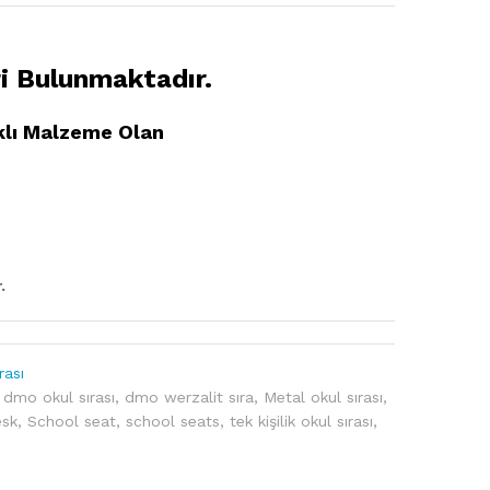
i Bulunmaktadır.
klı Malzeme Olan
.
rası
,
dmo okul sırası
,
dmo werzalit sıra
,
Metal okul sırası
,
esk
,
School seat
,
school seats
,
tek kişilik okul sırası
,