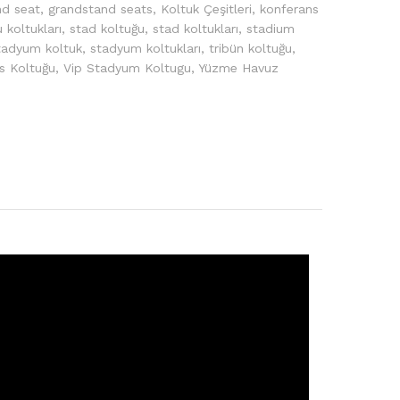
nd seat
,
grandstand seats
,
Koltuk Çeşitleri
,
konferans
 koltukları
,
stad koltuğu
,
stad koltukları
,
stadium
tadyum koltuk
,
stadyum koltukları
,
tribün koltuğu
,
s Koltuğu
,
Vip Stadyum Koltugu
,
Yüzme Havuz