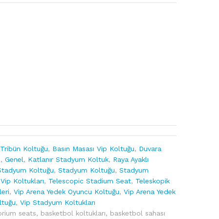
 Tribün Koltuğu
,
Basın Masası Vip Koltuğu
,
Duvara
u
,
Genel
,
Katlanır Stadyum Koltuk
,
Raya Ayaklı
Stadyum Koltuğu
,
Stadyum Koltuğu
,
Stadyum
ip Koltukları
,
Telescopic Stadium Seat
,
Teleskopik
eri
,
Vip Arena Yedek Oyuncu Koltuğu
,
Vip Arena Yedek
ltuğu
,
Vip Stadyum Koltukları
orium seats
,
basketbol koltukları
,
basketbol sahası