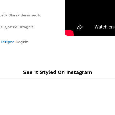
celik Olarak Benimsedik.
sal Çözüm Ortağınız
n
İletişme
Geçiniz.
See It Styled On Instagram