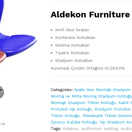
Aldekon Furniture
Amfi Okul Sıraları
Konferans Koltukları
Sinema Koltukları
Tiyatro Koltukları
Stadyum Koltukları
Kurumsal Çözüm Ortağınız ALDEKON.
Categories:
Ayaklı Yere Montajlı Stadyum
Montaj ve Rıhta Montaj Stadyum Koltuğ
Montajlı Stadyum Tribün Koltuğu
,
Sabit 
Protokol Vip Koltuğu
,
Stadyum Protokol V
Tribün Koltuğu
,
Teleskopik Tribün Sisteml
Oyuncu Kulübe Koltuğu
,
Vip Stadyum Ko
 in
Tags:
Aldekon
,
auditorium seating
,
audit