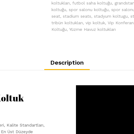
koltukları
,
futbol saha koltuğu
,
grandsta
koltuğu
,
spor salonu koltuğu
,
spor salonu
seat
,
stadium seats
,
stadyum koltugu
,
s
tribün koltukları
,
vip koltuk
,
Vip Konferan
Koltuğu
,
Yüzme Havuz koltukları
Description
Koltuk
i, Kalite Standartları,
an En Üst Düzeyde