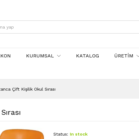
EKON
KURUMSAL
KATALOG
ÜRETİM
nca Çift Kişilik Okul Sırası
Sırası
Status:
In stock