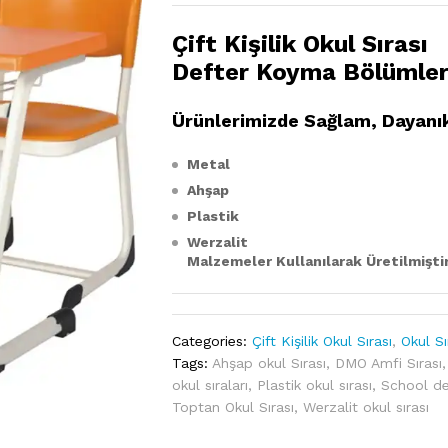
Çift Kişilik Okul Sırası
Defter Koyma Bölümler
Ürünlerimizde Sağlam, Dayanı
Metal
Ahşap
Plastik
Werzalit
Malzemeler Kullanılarak Üretilmiştir
Categories:
Çift Kişilik Okul Sırası
,
Okul Sı
Tags:
Ahşap okul Sırası
,
DMO Amfi Sırası
okul sıraları
,
Plastik okul sırası
,
School d
Toptan Okul Sırası
,
Werzalit okul sırası