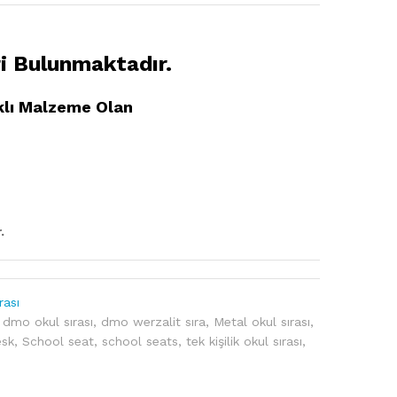
i Bulunmaktadır.
klı Malzeme Olan
.
rası
,
dmo okul sırası
,
dmo werzalit sıra
,
Metal okul sırası
,
esk
,
School seat
,
school seats
,
tek kişilik okul sırası
,