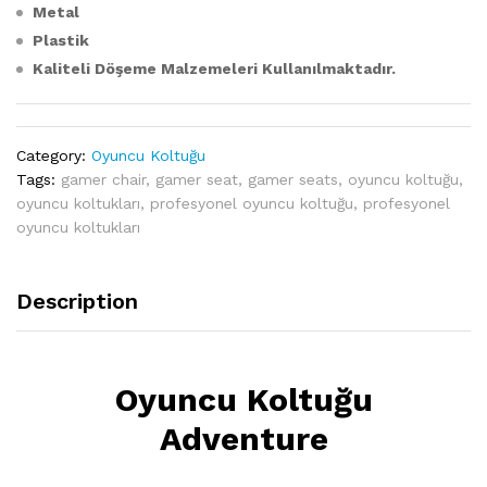
Metal
Plastik
Kaliteli Döşeme Malzemeleri
Kullanılmaktadır.
Category:
Oyuncu Koltuğu
Tags:
gamer chair
,
gamer seat
,
gamer seats
,
oyuncu koltuğu
,
oyuncu koltukları
,
profesyonel oyuncu koltuğu
,
profesyonel
oyuncu koltukları
Description
Oyuncu Koltuğu
Adventure