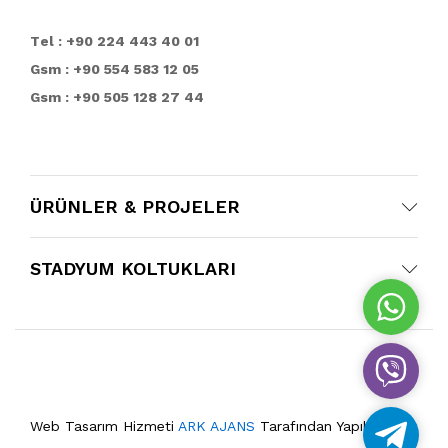
T
el : +90 224 443 40 01
Gsm : +90 554 583 12 05
Gsm : +90 505 128 27 44
ÜRÜNLER & PROJELER
STADYUM KOLTUKLARI
W
h
a
V
t
i
s
b
A
Web Tasarım Hizmeti
ARK AJANS
Tarafından Yapılmıştır.
T
e
p