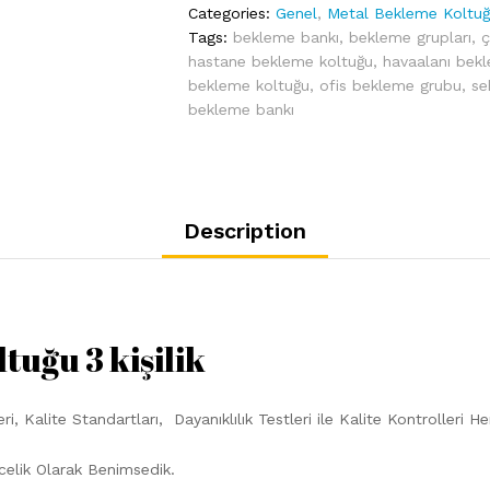
Categories:
Genel
,
Metal Bekleme Koltu
Tags:
bekleme bankı
,
bekleme grupları
,
ç
hastane bekleme koltuğu
,
havaalanı bek
bekleme koltuğu
,
ofis bekleme grubu
,
se
bekleme bankı
Description
tuğu 3 kişilik
i, Kalite Standartları, Dayanıklılık Testleri ile Kalite Kontrolleri
celik Olarak Benimsedik.