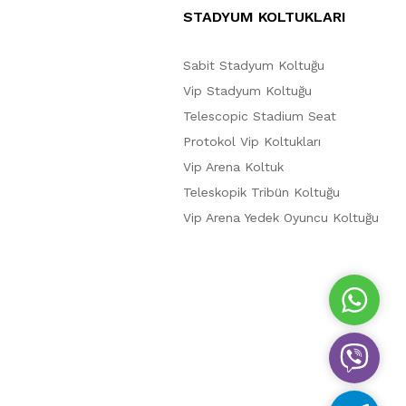
STADYUM KOLTUKLARI
Sabit Stadyum Koltuğu
Vip Stadyum Koltuğu
Telescopic Stadium Seat
Protokol Vip Koltukları
Vip Arena Koltuk
Teleskopik Tribün Koltuğu
Vip Arena Yedek Oyuncu Koltuğu
W
h
a
V
t
i
s
b
A