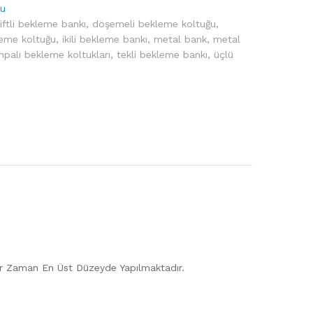
ğu
iftli bekleme bankı
,
döşemeli bekleme koltuğu
,
leme koltuğu
,
ikili bekleme bankı
,
metal bank
,
metal
hpalı bekleme koltukları
,
tekli bekleme bankı
,
üçlü
 Her Zaman En Üst Düzeyde Yapılmaktadır.