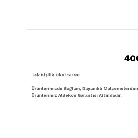
400
Tek Kişilik Okul Sırası
Ürünlerimizde Sağlam, Dayanıklı Malzemelerden
Ürünlerimiz Aldekon Garantisi Altındadır.