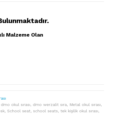
ulunmaktadır.
klı Malzeme Olan
rası
,
dmo okul sırası
,
dmo werzalit sıra
,
Metal okul sırası
,
esk
,
School seat
,
school seats
,
tek kişilik okul sırası
,