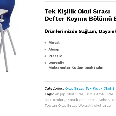
Tek Kişilik Okul Sırası
Defter Koyma Bölümü B
Ürünlerimizde Sağlam, Dayanı
Metal
Ahşap
Plastik
Werzalit
Malzemeler Kullanılmaktadır.
Categories:
Okul Sırası
,
Tek Kişilik Okul Sı
Tags:
Ahşap okul Sırası
,
DMO Amfi Sırası
okul sıraları
,
Plastik okul sırası
,
School d
Toptan Okul Sırası
,
Werzalit okul sırası