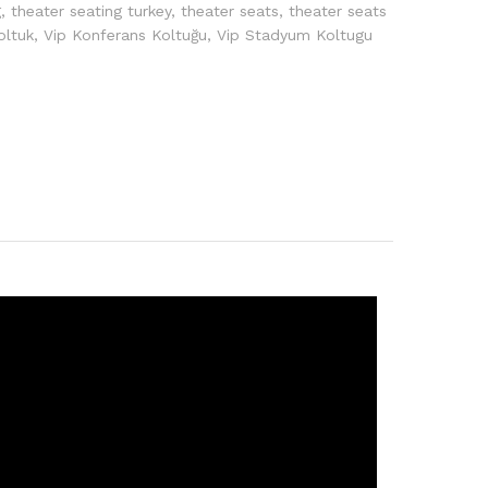
g
,
theater seating turkey
,
theater seats
,
theater seats
oltuk
,
Vip Konferans Koltuğu
,
Vip Stadyum Koltugu