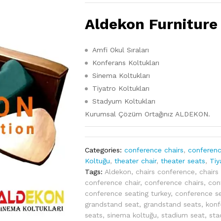
Aldekon Furniture
Amfi Okul Sıraları
Konferans Koltukları
Sinema Koltukları
Tiyatro Koltukları
Stadyum Koltukları
Kurumsal Çözüm Ortağınız ALDEKON.
Categories:
conference chairs
,
conferenc
Koltuğu
,
theater chair
,
theater seats
,
Tiy
Tags:
Aldekon
,
chairs conference
,
chairs
conference chair
,
conference chairs
,
con
conference seating turkey
,
conference s
grandstand seat
,
grandstand seats
,
konf
seats
,
sinema koltuğu
,
stadium seat
,
sta