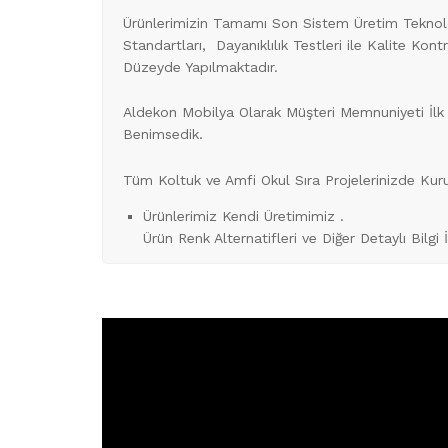
Ürünlerimizin Tamamı Son Sistem Üretim Teknoloj
Standartları, Dayanıklılık Testleri ile Kalite Kon
Düzeyde Yapılmaktadır.
Aldekon Mobilya Olarak Müşteri Memnuniyeti İlk 
Benimsedik.
Tüm Koltuk ve Amfi Okul Sıra Projelerinizde Ku
Ürünlerimiz Kendi Üretimimiz .
Ürün Renk Alternatifleri ve Diğer Detaylı Bilgi 