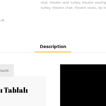
seat
,
theater seat turkey
,
theater seatin
turkey
,
theatre chair
,
theatre seats
,
vip k
 in
Description
lastik
ı Tablalı