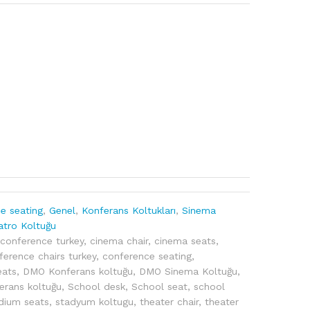
e seating
,
Genel
,
Konferans Koltukları
,
Sinema
atro Koltuğu
 conference turkey
,
cinema chair
,
cinema seats
,
ference chairs turkey
,
conference seating
,
eats
,
DMO Konferans koltuğu
,
DMO Sinema Koltuğu
,
erans koltuğu
,
School desk
,
School seat
,
school
dium seats
,
stadyum koltugu
,
theater chair
,
theater