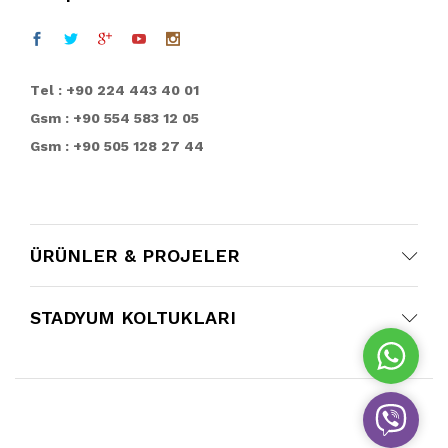
T
el : +90 224 443 40 01
Gsm : +90 554 583 12 05
Gsm : +90 505 128 27 44
ÜRÜNLER & PROJELER
STADYUM KOLTUKLARI
W
h
a
V
t
i
s