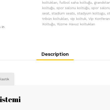
koltukları
,
futbol saha koltuğu
,
grandsta
koltuğu
,
spor salonu koltuğu
,
spor salonu
seat
,
stadium seats
,
stadyum koltugu
,
s
tribün koltukları
,
vip koltuk
,
Vip Konferan
Koltuğu
,
Yüzme Havuz koltukları
 in
Description
lastik
istemi