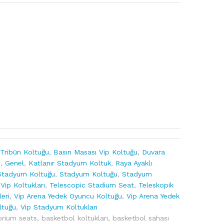
 Tribün Koltuğu
,
Basın Masası Vip Koltuğu
,
Duvara
u
,
Genel
,
Katlanır Stadyum Koltuk
,
Raya Ayaklı
Stadyum Koltuğu
,
Stadyum Koltuğu
,
Stadyum
ip Koltukları
,
Telescopic Stadium Seat
,
Teleskopik
eri
,
Vip Arena Yedek Oyuncu Koltuğu
,
Vip Arena Yedek
ltuğu
,
Vip Stadyum Koltukları
orium seats
,
basketbol koltukları
,
basketbol sahası