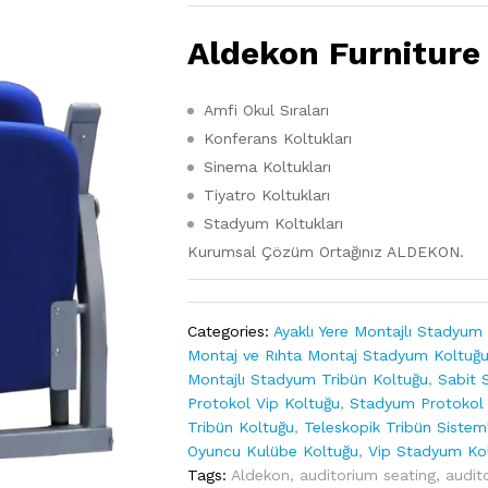
Aldekon Furniture
Amfi Okul Sıraları
Konferans Koltukları
Sinema Koltukları
Tiyatro Koltukları
Stadyum Koltukları
Kurumsal Çözüm Ortağınız ALDEKON.
Categories:
Ayaklı Yere Montajlı Stadyum
Montaj ve Rıhta Montaj Stadyum Koltuğ
Montajlı Stadyum Tribün Koltuğu
,
Sabit 
Protokol Vip Koltuğu
,
Stadyum Protokol V
Tribün Koltuğu
,
Teleskopik Tribün Sisteml
Oyuncu Kulübe Koltuğu
,
Vip Stadyum Ko
Tags:
Aldekon
,
auditorium seating
,
audit