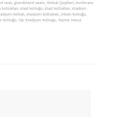
nd seat
,
grandstand seats
,
Koltuk Çeşitleri
,
konferans
 koltukları
,
stad koltuğu
,
stad koltukları
,
stadium
tadyum koltuk
,
stadyum koltukları
,
tribün koltuğu
,
s Koltuğu
,
Vip Stadyum Koltugu
,
Yüzme Havuz