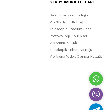
STADYUM KOLTUKLARI
Sabit Stadyum Koltuğu
Vip Stadyum Koltuğu
Telescopic Stadium Seat
Protokol Vip Koltukları
Vip Arena Koltuk
Teleskopik Tribün Koltuğu
Vip Arena Yedek Oyuncu Koltuğu
W
h
a
V
t
i
s
b
A
T
e
p