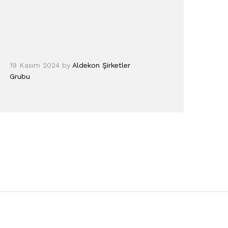
19 Kasım 2024
by
Aldekon Şirketler
Grubu