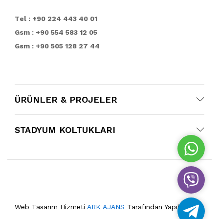
T
el : +90 224 443 40 01
Gsm : +90 554 583 12 05
Gsm : +90 505 128 27 44
ÜRÜNLER & PROJELER
STADYUM KOLTUKLARI
W
h
a
V
t
i
s
b
A
Web Tasarım Hizmeti
ARK AJANS
Tarafından Yapılmıştır.
T
e
p
e