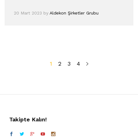
20 Mart 2023
by
Aldekon Şirketler Grubu
1
2
3
4
Takipte Kalın!