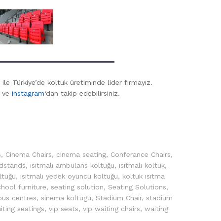
ile Türkiye’de koltuk üretiminde lider firmayız.
ve
instagram
‘dan takip edebilirsiniz.
s
,
Cinema Chairs
,
cinema seating
,
Conferance Chairs
,
dstands
,
ısıtmalı ambulans koltuğu
,
ısıtmalı koltuk
,
oltuğu
,
ısıtmalı yedek oyuncu koltuğu
,
koltuk ısıtma
chool furniture
,
seating solution
,
Seating Solutions
,
ous centres
,
sinema koltugu
,
Stadium Chair
,
stadium
iting seatings
,
vıp seats
,
vıp waiting chairs
,
waiting