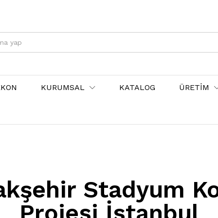
EKON
KURUMSAL
KATALOG
ÜRETİM
akşehir Stadyum Ko
Projesi İstanbul