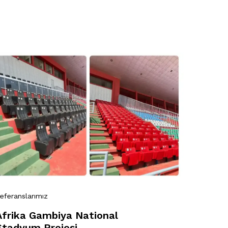
eferanslarımız
Afrika Gambiya National
Stadyum Projesi