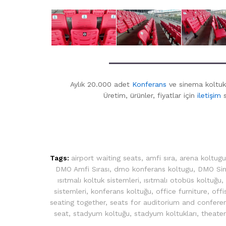
Aylık 20.000 adet
Konferans
ve sinema koltuk
Üretim, ürünler, fiyatlar için
iletişim
s
Tags:
airport waiting seats
,
amfi sıra
,
arena koltugu
DMO Amfi Sırası
,
dmo konferans koltugu
,
DMO Sin
ısıtmalı koltuk sistemleri
,
ısıtmalı otobüs koltuğu
,
sistemleri
,
konferans koltuğu
,
office furniture
,
offi
seating together
,
seats for auditorium and confer
seat
,
stadyum koltuğu
,
stadyum koltukları
,
theater