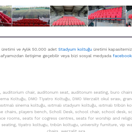
 üretimi ve Aylık 50.000 adet
Stadyum koltuğu
üretimi kapasitemiz 
afyamızdan iletişime geçebilir veya bizi sosyal medyada
facebook
,
auditorium chair
,
auditorıum seat
,
auditorıum seating
,
buro chair
ema Koltuğu
,
DMO Tiyatro Koltuğu
,
DMO Werzalit okul sırası
,
gran
ısıtmalı sinema koltuğu
,
ısıtmalı stadyum koltuğu
,
ısıtmalı tribün k
se chairs
,
players bench
,
Scholl Desk
,
school chair
,
school desk
,
s
ence rooms
,
seats for cogress centres
,
seats for worship and religi
 seating
,
tiyatro koltugu
,
trıbün koltugu
,
university furniture
,
vip wa
chairs
,
werzalit sıra