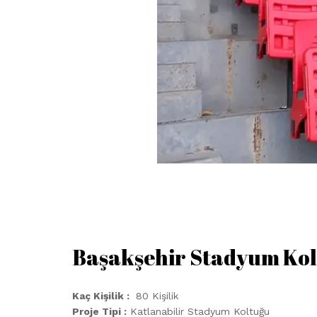
Başakşehir Stadyum Kolt
Kaç Kişilik :
80 Kişilik
Proje Tipi :
Katlanabilir Stadyum Koltuğu