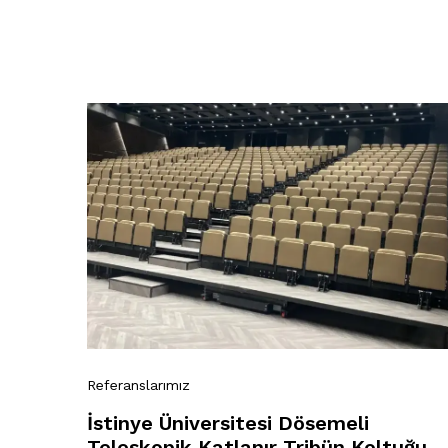
Referanslarımız
İstinye Üniversitesi Dösemeli
Teleskopik Katlanır Tribün Koltuğu