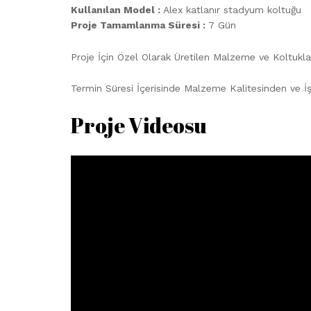
Kullanılan Model :
Alex katlanır stadyum koltuğu
Proje Tamamlanma Süresi :
7 Gün
Proje İçin Özel Olarak Üretilen Malzeme ve Koltuklar
Termin Süresi İçerisinde Malzeme Kalitesinden ve İ
Proje Videosu