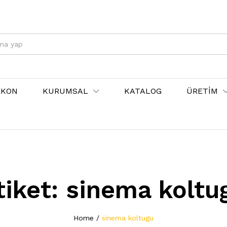
EKON
KURUMSAL
KATALOG
ÜRETİM
tiket:
sinema koltu
Home
/
sinema koltugu