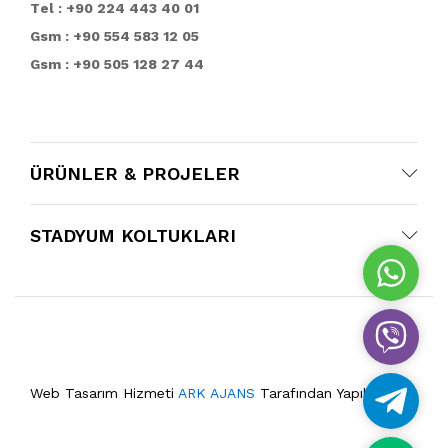
T
el : +90 224 443 40 01
Gsm : +90 554 583 12 05
Gsm : +90 505 128 27 44
ÜRÜNLER & PROJELER
STADYUM KOLTUKLARI
W
h
a
V
t
i
s
b
A
Web Tasarım Hizmeti
ARK AJANS
Tarafından Yapılmıştır.
T
e
p
e
r
p
l