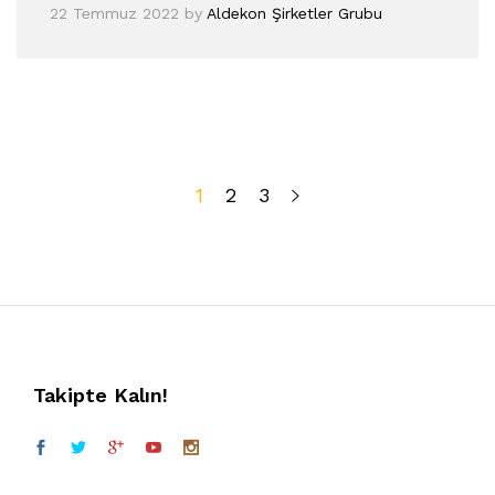
22 Temmuz 2022
by
Aldekon Şirketler Grubu
1
2
3
Takipte Kalın!