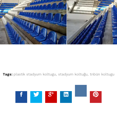
Tags:
plastik stadyum koltugu
,
stadyum koltuğu
,
trıbün koltugu