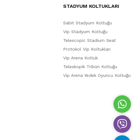
STADYUM KOLTUKLARI
Sabit Stadyum Koltuğu
Vip Stadyum Koltuğu
Telescopic Stadium Seat
Protokol Vip Koltukları
Vip Arena Koltuk
Teleskopik Tribün Koltuğu
Vip Arena Yedek Oyuncu Koltuğu
W
h
a
V
t
i
s
b
A