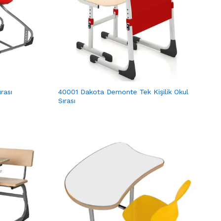
rası
40001 Dakota Demonte Tek Kişilik Okul
Sırası