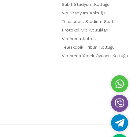
Sabit Stadyum Koltuğu
Vip Stadyum Koltuğu
Telescopic Stadium Seat
Protokol Vip Koltukları
Vip Arena Koltuk
Teleskopik Tribün Koltuğu
Vip Arena Yedek Oyuncu Koltuğu
W
h
a
V
t
i
s
b
A
T
e
p
e
r
p
l