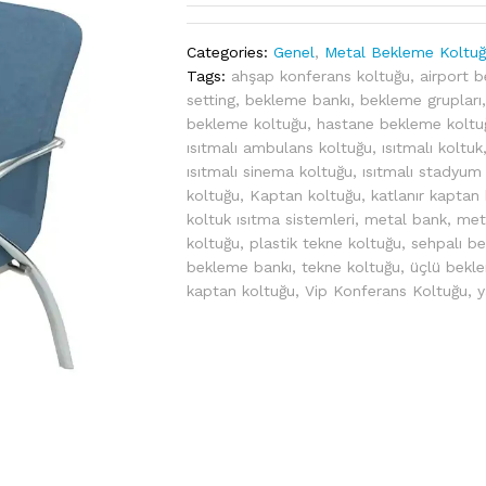
Categories:
Genel
,
Metal Bekleme Koltu
Tags:
ahşap konferans koltuğu
,
airport 
setting
,
bekleme bankı
,
bekleme grupları
bekleme koltuğu
,
hastane bekleme koltu
ısıtmalı ambulans koltuğu
,
ısıtmalı koltuk
ısıtmalı sinema koltuğu
,
ısıtmalı stadyum
koltuğu
,
Kaptan koltuğu
,
katlanır kaptan
koltuk ısıtma sistemleri
,
metal bank
,
met
koltuğu
,
plastik tekne koltuğu
,
sehpalı be
bekleme bankı
,
tekne koltuğu
,
üçlü bekl
kaptan koltuğu
,
Vip Konferans Koltuğu
,
y