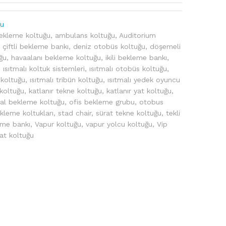
ğu
bekleme koltuğu
,
ambulans koltuğu
,
Auditorium
,
çiftli bekleme bankı
,
deniz otobüs koltuğu
,
döşemeli
ğu
,
havaalanı bekleme koltuğu
,
ikili bekleme bankı
,
,
ısıtmalı koltuk sistemleri
,
ısıtmalı otobüs koltuğu
,
 koltuğu
,
ısıtmalı tribün koltuğu
,
ısıtmalı yedek oyuncu
 koltuğu
,
katlanır tekne koltuğu
,
katlanır yat koltuğu
,
al bekleme koltuğu
,
ofis bekleme grubu
,
otobus
kleme koltukları
,
stad chair
,
sürat tekne koltuğu
,
tekli
eme bankı
,
Vapur koltuğu
,
vapur yolcu koltuğu
,
Vip
at koltuğu