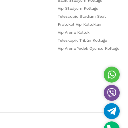
Sabit Stadyum Koltuğu
Vip Stadyum Koltuğu
Telescopic Stadium Seat
Protokol Vip Koltukları
Vip Arena Koltuk
Teleskopik Tribün Koltuğu
Vip Arena Yedek Oyuncu Koltuğu
W
h
a
V
t
i
s
b
A
T
e
p
e
r
p
l
P