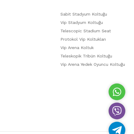
Sabit Stadyum Koltuğu
Vip Stadyum Koltuğu
Telescopic Stadium Seat
Protokol Vip Koltukları
Vip Arena Koltuk
Teleskopik Tribün Koltuğu
Vip Arena Yedek Oyuncu Koltuğu
W
h
a
V
t
i
s
b
A
T
e
p