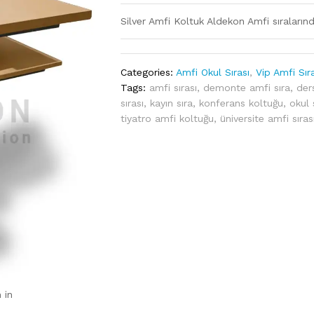
Silver Amfi Koltuk Aldekon Amfi sıraları
Categories:
Amfi Okul Sırası
,
Vip Amfi Sır
Tags:
amfi sırası
,
demonte amfi sıra
,
der
sırası
,
kayın sıra
,
konferans koltuğu
,
okul 
tiyatro amfi koltuğu
,
üniversite amfi sıras
 in