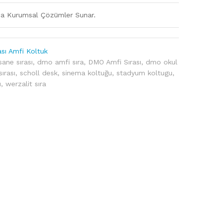
nda Kurumsal Çözümler Sunar.
ası Amfi Koltuk
sane sırası
,
dmo amfi sıra
,
DMO Amfi Sırası
,
dmo okul
sırası
,
scholl desk
,
sinema koltuğu
,
stadyum koltugu
,
ı
,
werzalit sıra