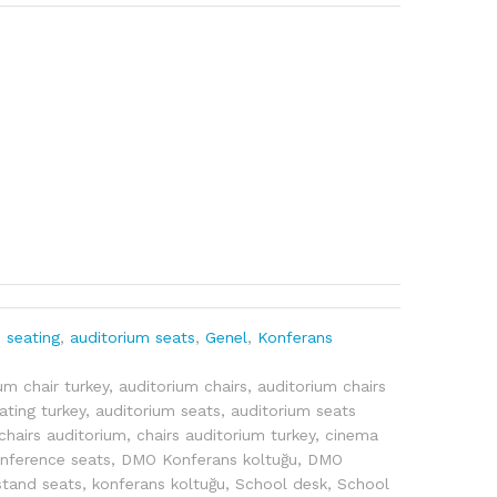
 seating
,
auditorium seats
,
Genel
,
Konferans
um chair turkey
,
auditorium chairs
,
auditorium chairs
ating turkey
,
auditorium seats
,
auditorium seats
chairs auditorium
,
chairs auditorium turkey
,
cinema
nference seats
,
DMO Konferans koltuğu
,
DMO
stand seats
,
konferans koltuğu
,
School desk
,
School