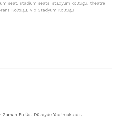
ium seat
,
stadium seats
,
stadyum koltugu
,
theatre
erans Koltuğu
,
Vip Stadyum Koltugu
 Her Zaman En Üst Düzeyde Yapılmaktadır.