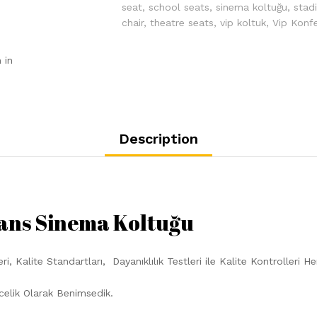
seat
,
school seats
,
sinema koltuğu
,
stad
chair
,
theatre seats
,
vip koltuk
,
Vip Konf
 in
Description
rans Sinema Koltuğu
i, Kalite Standartları, Dayanıklılık Testleri ile Kalite Kontrolleri
celik Olarak Benimsedik.