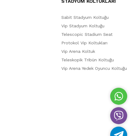
STADYUM KOLTUKLARI
Sabit Stadyum Koltuğu
Vip Stadyum Koltuğu
Telescopic Stadium Seat
Protokol Vip Koltukları
Vip Arena Koltuk
Teleskopik Tribün Koltuğu
Vip Arena Yedek Oyuncu Koltuğu
W
h
a
V
t
i
s
b
A
T
e
p