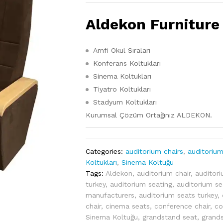
Aldekon Furniture
Amfi Okul Sıraları
Konferans Koltukları
Sinema Koltukları
Tiyatro Koltukları
Stadyum Koltukları
Kurumsal Çözüm Ortağınız ALDEKON.
Categories:
auditorium chairs
,
auditorium
Koltukları
,
Sinema Koltuğu
Tags:
Aldekon
,
auditorium chair
,
auditori
turkey
,
auditorium seating
,
auditorium se
manufacturers
,
auditorium seats turkey
,
chair
,
cinema seats
,
conference chair
,
co
Sinema Koltuğu
,
grandstand seat
,
grand