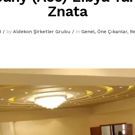
Znata
0
/
by
Aldekon Şirketler Grubu
/
in
Genel
,
Öne Çıkanlar
,
Re