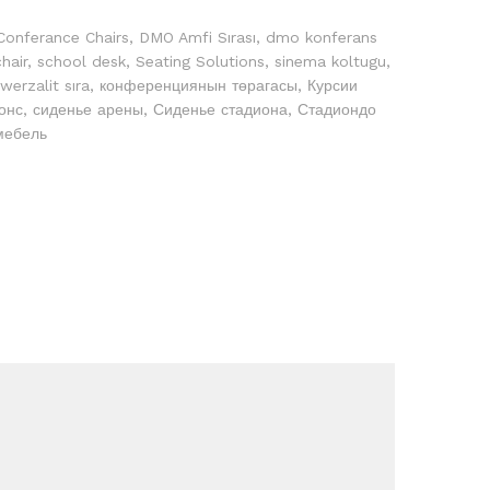
Conferance Chairs
,
DMO Amfi Sırası
,
dmo konferans
hair
,
school desk
,
Seating Solutions
,
sinema koltugu
,
werzalit sıra
,
конференциянын төрагасы
,
Курсии
онс
,
сиденье арены
,
Сиденье стадиона
,
Стадиондо
мебель