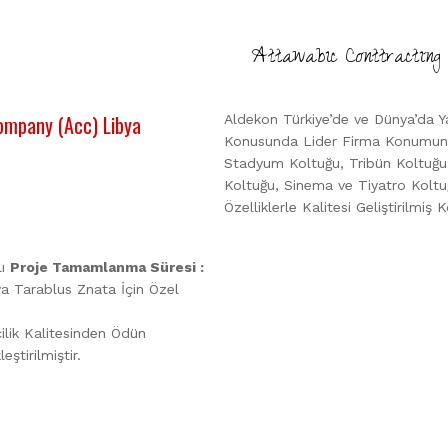
Attawabıc Conttractın
ompany (Acc) Libya
Aldekon Türkiye’de ve Dünya’da Y
Konusunda Lider Firma Konumunda
Stadyum Koltuğu, Tribün Koltuğu,
Koltuğu, Sinema ve Tiyatro Koltu
Özelliklerle Kalitesi Geliştirilmiş 
lı
Proje Tamamlanma Süresi :
a Tarablus Znata İçin Özel
ilik Kalitesinden Ödün
tirilmiştir.