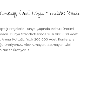
g Company (Acc) Libya Tarablus Znata
aptığı Projelerle Dünya Çapında Koltuk Üretimi
dır. Dünya Standartlarında Yıllık 300.000 Adet
 Arena Koltuğu; Yıllık 200.000 Adet Konferans
ğu Üretiyoruz.. Alev Almayan, Solmayan Gibi
Koltuklar Üretiyoruz.