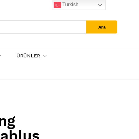
Turkish
Ara
ÜRÜNLER
ng
rablus