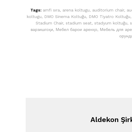
Tags:
amfi sıra
,
arena koltugu
,
auditorium chair
,
au
koltugu
,
DMO Sinema Koltuğu
,
DMO Tiyatro Koltuğu
Stadium Chair
,
stadium seat
,
stadyum koltuğu
,
s
варзишгоҳи
,
Мебел барои аренҳо
,
Мебель для ар
орунд
Aldekon Şir