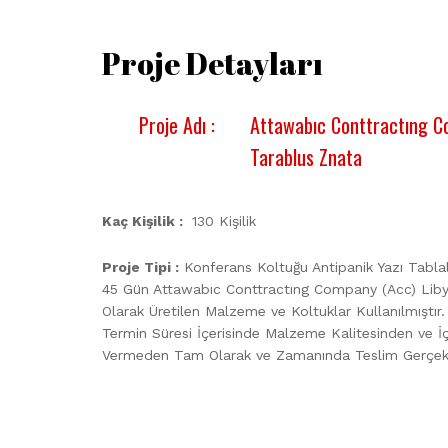
Proje Detayları
Proje Adı :
Attawabıc Conttractıng C
Tarablus Znata
Kaç Kişilik :
130 Kişilik
Proje Tipi :
Konferans Koltuğu Antipanik Yazı Tabla
45 Gün Attawabıc Conttractıng Company (Acc) Liby
Olarak Üretilen Malzeme ve Koltuklar Kullanılmıştır.
Termin Süresi İçerisinde Malzeme Kalitesinden ve İç
Vermeden Tam Olarak ve Zamanında Teslim Gerçekleş