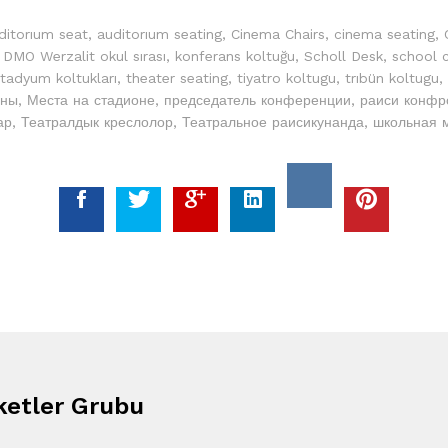
ditorıum seat
,
auditorıum seating
,
Cinema Chairs
,
cinema seating
,
,
DMO Werzalit okul sırası
,
konferans koltuğu
,
Scholl Desk
,
school c
tadyum koltukları
,
theater seating
,
tiyatro koltugu
,
trıbün koltugu
,
ены
,
Места на стадионе
,
председатель конференции
,
раиси конфр
ар
,
Театралдык креслолор
,
Театральное раисикунанда
,
школьная 
ketler Grubu