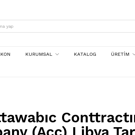
EKON
KURUMSAL
KATALOG
ÜRETİM
ttawabıc Conttractı
ny (Acc) Libya Ta