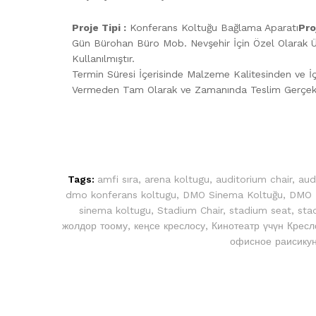
Proje Tipi :
Konferans Koltuğu Bağlama Aparatı
Pro
Gün Bürohan Büro Mob. Nevşehir İçin Özel Olarak Ü
Kullanılmıştır.
Termin Süresi İçerisinde Malzeme Kalitesinden ve İç
Vermeden Tam Olarak ve Zamanında Teslim Gerçekleş
Tags:
amfi sıra
,
arena koltugu
,
auditorium chair
,
aud
dmo konferans koltugu
,
DMO Sinema Koltuğu
,
DMO T
sinema koltugu
,
Stadium Chair
,
stadium seat
,
sta
жолдор тоому
,
кеңсе креслосу
,
Кинотеатр үчүн Кресл
офисное раисику