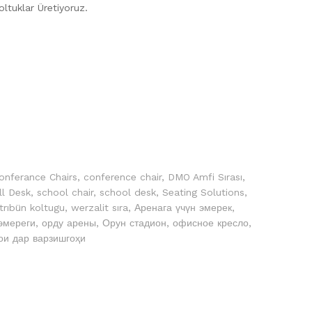
Koltuklar Üretiyoruz.
onferance Chairs
,
conference chair
,
DMO Amfi Sırası
,
ll Desk
,
school chair
,
school desk
,
Seating Solutions
,
trıbün koltugu
,
werzalit sıra
,
Аренага үчүн эмерек
,
эмереги
,
орду арены
,
Орун стадион
,
офисное кресло
,
ои дар варзишгоҳи