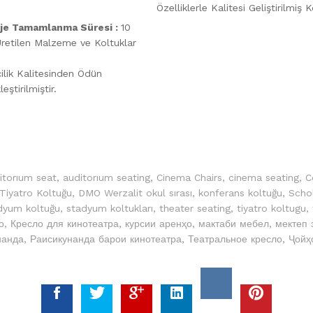
Özelliklerle Kalitesi Geliştirilmiş 
je Tamamlanma Süresi :
10
retilen Malzeme ve Koltuklar
ilik Kalitesinden Ödün
tirilmiştir.
itorıum seat
,
auditorıum seating
,
Cinema Chairs
,
cinema seating
,
C
iyatro Koltuğu
,
DMO Werzalit okul sırası
,
konferans koltuğu
,
Scho
dyum koltuğu
,
stadyum koltukları
,
theater seating
,
tiyatro koltugu
,
о
,
Кресло для кинотеатра
,
курсии аренҳо
,
мактаби мебел
,
мектеп 
нанда
,
Раисикунанда барои кинотеатра
,
Театральное кресло
,
Ҷойҳ