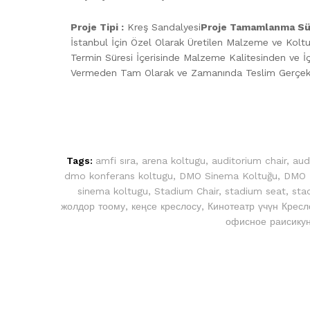
Proje Tipi :
Kreş Sandalyesi
Proje Tamamlanma Sü
İstanbul İçin Özel Olarak Üretilen Malzeme ve Koltuk
Termin Süresi İçerisinde Malzeme Kalitesinden ve İç
Vermeden Tam Olarak ve Zamanında Teslim Gerçekleş
Tags:
amfi sıra
,
arena koltugu
,
auditorium chair
,
aud
dmo konferans koltugu
,
DMO Sinema Koltuğu
,
DMO T
sinema koltugu
,
Stadium Chair
,
stadium seat
,
sta
жолдор тоому
,
кеңсе креслосу
,
Кинотеатр үчүн Кресл
офисное раисику