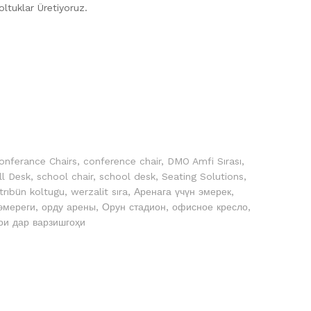
Koltuklar Üretiyoruz.
onferance Chairs
,
conference chair
,
DMO Amfi Sırası
,
ll Desk
,
school chair
,
school desk
,
Seating Solutions
,
trıbün koltugu
,
werzalit sıra
,
Аренага үчүн эмерек
,
эмереги
,
орду арены
,
Орун стадион
,
офисное кресло
,
ои дар варзишгоҳи