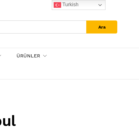
Turkish
Ara
ÜRÜNLER
bul