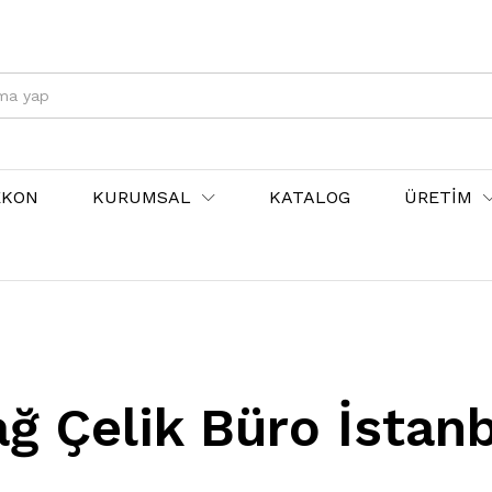
EKON
KURUMSAL
KATALOG
ÜRETİM
ğ Çelik Büro İstan