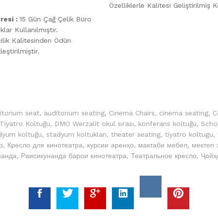
Özelliklerle Kalitesi Geliştirilmiş 
resi :
15 Gün Çağ Çelik Büro
lar Kullanılmıştır.
ilik Kalitesinden Ödün
tirilmiştir.
itorıum seat
,
auditorıum seating
,
Cinema Chairs
,
cinema seating
,
C
iyatro Koltuğu
,
DMO Werzalit okul sırası
,
konferans koltuğu
,
Scho
dyum koltuğu
,
stadyum koltukları
,
theater seating
,
tiyatro koltugu
,
о
,
Кресло для кинотеатра
,
курсии аренҳо
,
мактаби мебел
,
мектеп 
нанда
,
Раисикунанда барои кинотеатра
,
Театральное кресло
,
Ҷойҳ