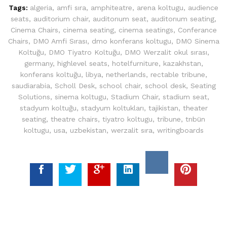
Tags:
algeria
,
amfi sıra
,
amphiteatre
,
arena koltugu
,
audience
seats
,
auditorium chair
,
auditorıum seat
,
auditorıum seating
,
Cinema Chairs
,
cinema seating
,
cinema seatings
,
Conferance
Chairs
,
DMO Amfi Sırası
,
dmo konferans koltugu
,
DMO Sinema
Koltuğu
,
DMO Tiyatro Koltuğu
,
DMO Werzalit okul sırası
,
germany
,
highlevel seats
,
hotelfurniture
,
kazakhstan
,
konferans koltuğu
,
libya
,
netherlands
,
rectable tribune
,
saudiarabia
,
Scholl Desk
,
school chair
,
school desk
,
Seating
Solutions
,
sinema koltugu
,
Stadium Chair
,
stadium seat
,
stadyum koltuğu
,
stadyum koltukları
,
tajikistan
,
theater
seating
,
theatre chairs
,
tiyatro koltugu
,
tribune
,
trıbün
koltugu
,
usa
,
uzbekistan
,
werzalit sıra
,
writingboards