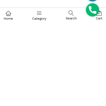
l
P
e
h
g
Search
Cart
Home
Category
o
r
n
a
e
m