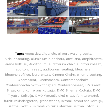
Tags:
Acousticwallpanels
,
airport waiting seats
,
Aldekonseating
,
aluminium bleachers
,
amfi sıra
,
amphiteatre
,
arena koltugu
,
Auditorium
,
auditorium chair
,
Auditoriumseat
,
auditorıum seat
,
auditorıum seating
,
bleachers
,
bleachersoffice
,
buro chairs
,
Cinema Chairs
,
cinema seating
,
Cinemaseat
,
Cinemaseats
,
Conferencechairs
,
Conferencechairwithwritingpad
,
Conferenceseat
,
DMO Amfi
Sırası
,
dmo konferans koltugu
,
DMO Sinema Koltuğu
,
DMO
Tiyatro Koltuğu
,
DMO Werzalit okul sırası
,
furniturehotel
,
furniturekindergarten
,
grandstands
,
ısıtmalı ambulans koltuğu
,
ısıtmalı koltuk
,
ısıtmalı koltuk sistemleri
,
ısıtmalı otobüs