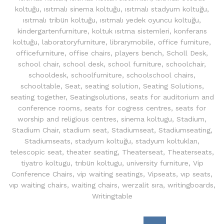
koltuğu
,
ısıtmalı sinema koltuğu
,
ısıtmalı stadyum koltuğu
,
ısıtmalı tribün koltuğu
,
ısıtmalı yedek oyuncu koltuğu
,
kindergartenfurniture
,
koltuk ısıtma sistemleri
,
konferans
koltuğu
,
laboratoryfurniture
,
librarymobile
,
office furniture
,
officefurniture
,
offise chairs
,
players bench
,
Scholl Desk
,
school chair
,
school desk
,
school furniture
,
schoolchair
,
schooldesk
,
schoolfurniture
,
schoolschool chairs
,
schooltable
,
Seat
,
seating solution
,
Seating Solutions
,
seating together
,
Seatingsolutions
,
seats for auditorium and
conference rooms
,
seats for cogress centres
,
seats for
worship and religious centres
,
sinema koltugu
,
Stadium
,
Stadium Chair
,
stadium seat
,
Stadiumseat
,
Stadiumseating
,
Stadiumseats
,
stadyum koltuğu
,
stadyum koltukları
,
telescopic seat
,
theater seating
,
Theaterseat
,
Theaterseats
,
tiyatro koltugu
,
trıbün koltugu
,
university furniture
,
Vip
Conference Chairs
,
vip waiting seatings
,
Vipseats
,
vıp seats
,
vıp waiting chairs
,
waiting chairs
,
werzalit sıra
,
writingboards
,
Writingtable